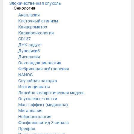
Злокачественная опухоль
Онкология
Анаплазия
Клеточный атипизм
Канцероматоз
Кардиоонкология
CD137
ДНК-аддукт
Дувелисиб
Дисплазия
Онкоэндокринология
Фебрильная нейтропения
NANOG
Случайная находка
Изотиоцианаты
Линейно-квадратическая модель
Опухолевые клетки
Масс-эффект (медицина)
Метаплазия
Нейроонкология
Фосфоинозитид-3-киназа
Предрак