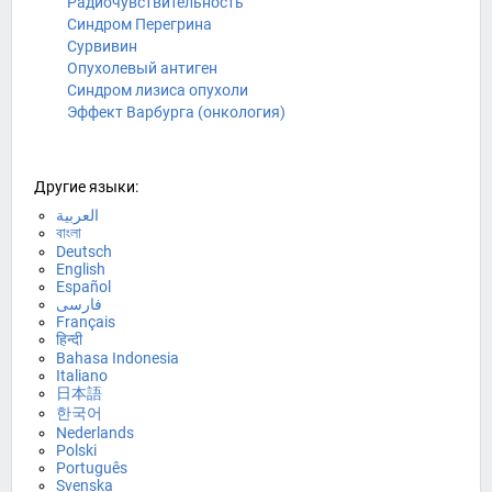
Радиочувствительность
Синдром Перегрина
Сурвивин
Опухолевый антиген
Синдром лизиса опухоли
Эффект Варбурга (онкология)
Другие языки:
العربية
বাংলা
Deutsch
English
Español
فارسی
Français
हिन्दी
Bahasa Indonesia
Italiano
日本語
한국어
Nederlands
Polski
Português
Svenska